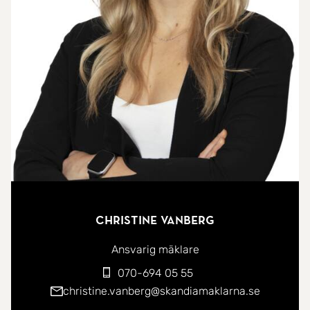
runt halva huset. Altanen är delvis inglasad för att
njuta av utevistelsen oavsett väder och
resterande del har glasräcke med tonade glas.
Inne möts du av en rymlig hall som välkomnar dig
in i huset med plats för avhängning och praktisk
förvaring. Modernt kök som har gott om
förvaringsutrymme för att hålla allt organiserat
och lättillgängligt. Vardagsrummet är luftigt och
inbjudande med värme från kaminen, här är även
utgången till inglasade altanen. Vidare på
entréplanet finner du ett badrum som kombinerar
Christine Vanberg
funktion och stil, klinkergolv med golvvärme, en
Ansvarig mäklare
kaklad duschdel och plastmatta på vägg. I källaren
070-694 05 55
erbjuds det möjligheter till ytterligare utrymme och
christine.vanberg@skandiamaklarna.se
potential för olika ändamål, som kanske ett