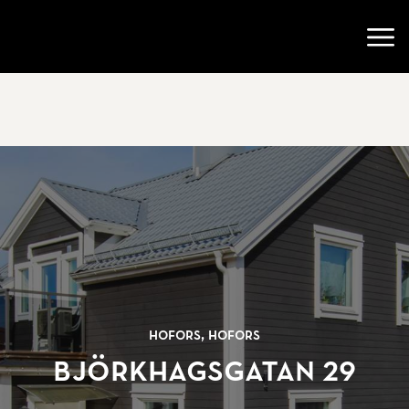
Gå till startsidan
Öppn
Hofors, Hofors
Björkhagsgatan 29