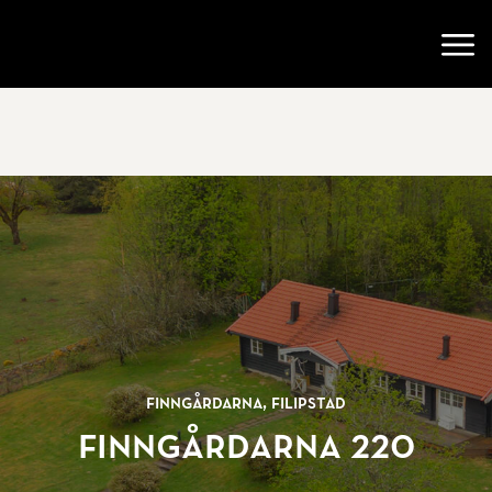
Gå till startsidan
Öppn
Finngårdarna, Filipstad
Finngårdarna 220