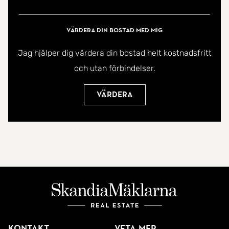
sticker ut - där naturen alltid är närvarande. Taket
är renoverat år ca 2015-2017.
Värdera din bostad med mig
Jag hjälper dig värdera din bostad helt kostnadsfritt
Omkring bor flera hus permanent och vägen
och utan förbindelser.
underhålls både sommar- samt vintertid.
Värdera
Huset är besiktigad, välkommen hem!
Kontakt
Veta mer