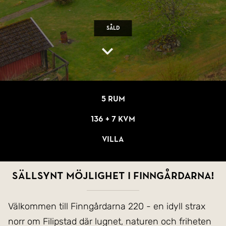
Såld
5 rum
136 + 7 kvm
Villa
SÄLLSYNT MÖJLIGHET I FINNGÅRDARNA!
Välkommen till Finngårdarna 220 - en idyll strax
norr om Filipstad där lugnet, naturen och friheten