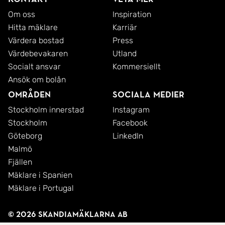
Om oss
Inspiration
Hitta mäklare
Karriär
200 kvm villa med sjöutsikt ? naturnära läge nära
Värdera bostad
Press
centrala Stockholm.
Värdebevakaren
Utland
Socialt ansvar
Kommersiellt
Ett hem för dig som vill byta innerstadens
Ansök om bolån
lägenhet mot ett liv vid sjön.
Områden
Sociala medier
Stockholm innerstad
Instagram
Varmt välkommen på visning.
Stockholm
Facebook
Göteborg
LinkedIn
Malmö
Fjällen
Mäklare i Spanien
Mäklare i Portugal
© 2026 SkandiaMäklarna AB