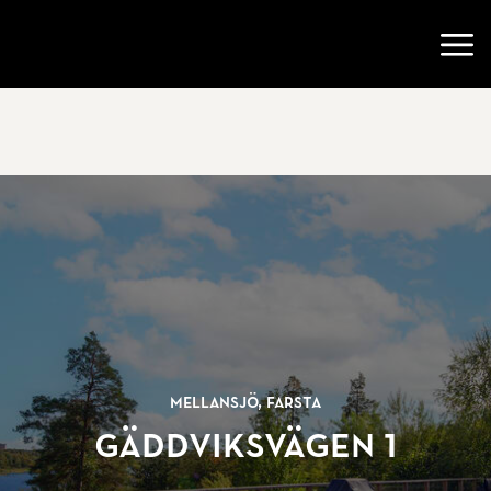
Gå till startsidan
Öppn
Mellansjö, Farsta
Gäddviksvägen 1