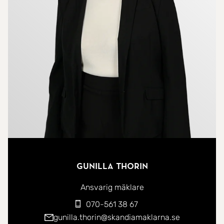
känsla av hantverk och långsiktighet som
genomsyrar hela bostaden.
Trädgården anlades av landskapsarkitekt i
samband med att huset uppfördes år 2000 och
erbjuder genomtänkta utemiljöer med grönska,
struktur och vackra siktlinjer året om.
Detta är inte ett dussinhus - utan ett unikt hem
för den som uppskattar arkitektur, ljus och
kompromisslös kvalitet.
Gunilla Thorin
Ansvarig mäklare
070-561 38 67
gunilla.thorin@skandiamaklarna.se