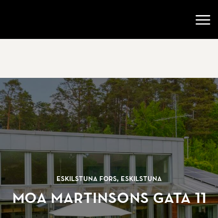
Gå till startsidan
Öppn
Eskilstuna Fors, Eskilstuna
Moa Martinsons gata 11