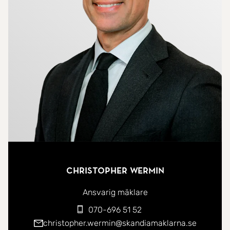
som hemmagym. I anslutning finns även
användbart extrarum med WC och dusch som ger
ytterligare flexibilitet. På tomten finns också en
mindre stuga som används till förvaring.
Huset är vackert insynsskyddat med sina
blommande perenner och naturliga skogspartier,
vilket skapar en exklusiv och harmonisk
inramning.
Christopher Wermin
Ansvarig mäklare
070-696 51 52
christopher.wermin@skandiamaklarna.se