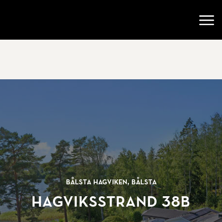
Gå till startsidan
Öppn
Bålsta Hagviken, Bålsta
Hagviksstrand 38B