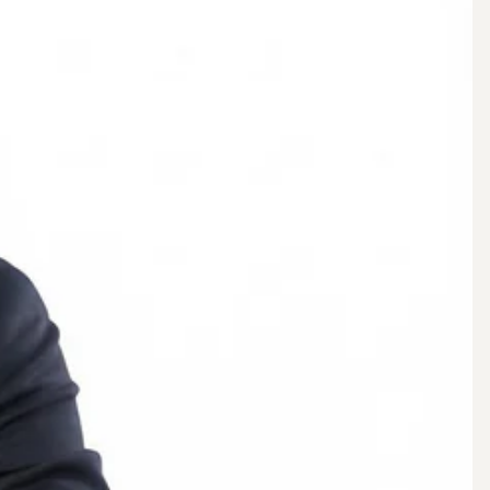
 till Åstorps bekvämligheter, med skolor, affärer och