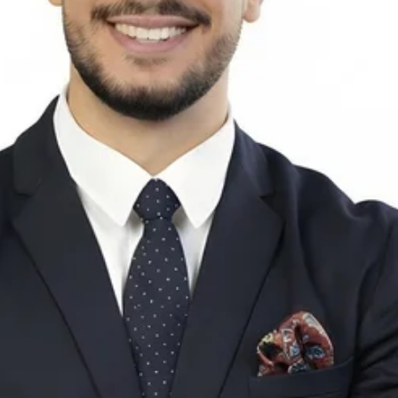
6 kvm ger möjlighet till egna trädgårdsprojekt.
 nära natur och grönområden. Samtidigt är det inte långt