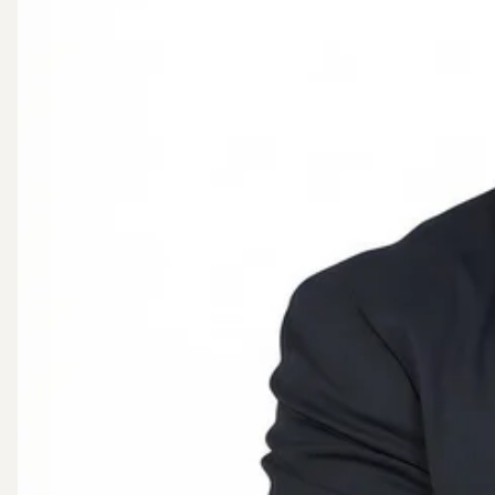
grönska och sociala ytor, samtidigt som tomten på 75
Villan är belägen i ett barnvänligt och lugnt område,
kollektivtrafik inom räckhåll.
Varm välkommen att anmäla ditt intresse.