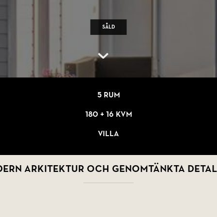
Såld
5 rum
180 + 16 kvm
Villa
ern arkitektur och genomtänkta detal