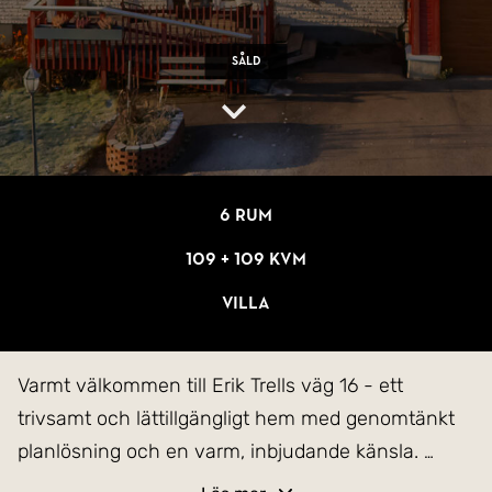
Såld
6 rum
109 + 109 kvm
Villa
Varmt välkommen till Erik Trells väg 16 - ett
trivsamt och lättillgängligt hem med genomtänkt
planlösning och en varm, inbjudande känsla.