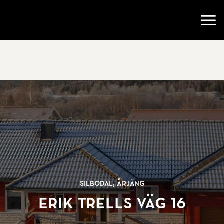
Gå till startsidan
Öppn
Silbodal, Årjäng
Erik Trells väg 16