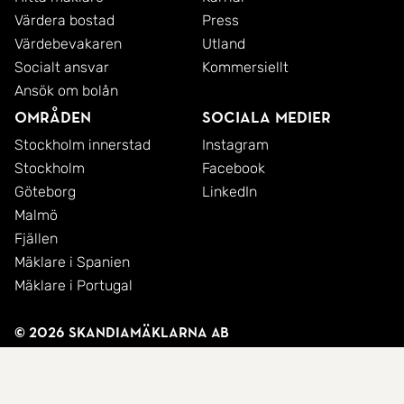
Värdera bostad
Press
Värdebevakaren
Utland
Socialt ansvar
Kommersiellt
Ansök om bolån
Områden
Sociala medier
Stockholm innerstad
Instagram
Stockholm
Facebook
Göteborg
LinkedIn
Malmö
Fjällen
Mäklare i Spanien
Mäklare i Portugal
© 2026 SkandiaMäklarna AB
Integritetspolicy
Cookies
Användarvillkor