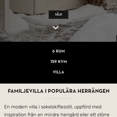
Såld
6 rum
159 kvm
Villa
Familjevilla i populära Herrängen
En modern villa i sekelskiftesstil, uppförd med
inspiration från en mindre herrgård eller ett större