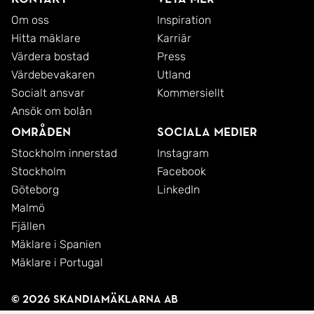
som blommar praktfullt varje år. På framsidan
Om oss
Inspiration
Hitta mäklare
Karriär
återfinns plommonträd, svarta vinbär och krusbär
Värdera bostad
Press
som ger riklig skörd under sommaren. Mot gatan
Värdebevakaren
Utland
skyddar en tät och insynsskyddad bondsyrenhäck,
Socialt ansvar
Kommersiellt
hämtad från Roslagen, som ramar in tomten på ett
Ansök om bolån
vackert sätt.
Områden
Sociala medier
Stockholm innerstad
Instagram
När man når entrén och den charmiga
Stockholm
Facebook
verandan/farstukvisten möts man av en
Göteborg
LinkedIn
klätterhortensia som under sommarhalvåret hälsar
Malmö
Fjällen
välkommen med sina vita blomster och skapar en
Mäklare i Spanien
inbjudande och hemtrevlig känsla redan vid
Mäklare i Portugal
dörren.
© 2026 SkandiaMäklarna AB
Välkommen Hem!