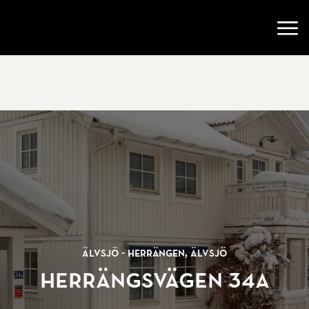
Gå till startsidan
Öppn
Älvsjö - Herrängen, Älvsjö
Herrängsvägen 34A