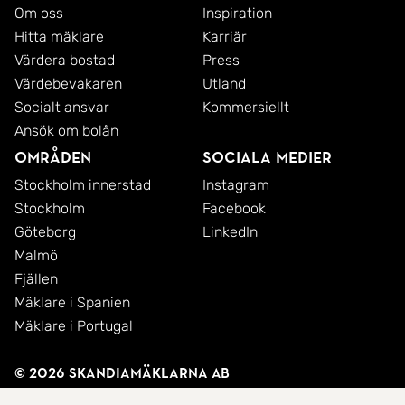
Om oss
Inspiration
Hitta mäklare
Karriär
Värdera bostad
Press
Värdebevakaren
Utland
Socialt ansvar
Kommersiellt
Ansök om bolån
Områden
Sociala medier
Stockholm innerstad
Instagram
Stockholm
Facebook
Göteborg
LinkedIn
Malmö
Fjällen
Mäklare i Spanien
Mäklare i Portugal
© 2026 SkandiaMäklarna AB
Integritetspolicy
Cookies