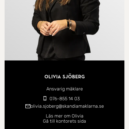
du med kort avstånd till både Malmö och Ystad,
vilket gör pendlingen enkel och vardagen bekväm.
Som köpare får du friheten att bygga ditt eget
småhus inom ramen för gällande detaljplan, en
chans att skapa ett hem som verkligen passar just
dina behov och önskemål. Kommunen ställer krav
på att byggnation påbörjas inom 18 månader och
färdigställs inom 24 månader, vilket bidrar till ett
Olivia Sjöberg
levande och färdigutvecklat område (se bifogade
handlingar).
Ansvarig mäklare
076-855 14 03
Välkommen att kontakta ansvarig mäklare vid
olivia.sjoberg@skandiamaklarna.se
intresse!
Läs mer om Olivia
Gå till kontorets sida