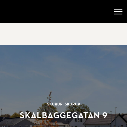
Gå till startsidan
Öppn
Skurup, Skurup
Skalbaggegatan 9