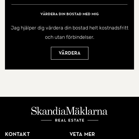
Skurups kommuns bygglovsguide:
https://www.skurup.se/bygga-bo-och-
Värdera din bostad med mig
miljo/bygga-nytt-andra-eller-riva/bygglovsguide
Jag hjälper dig värdera din bostad helt kostnadsfritt
och utan förbindelser.
Under "Bygga och bo" hitta alla gällande
detaljplaner i Skurups kommun:
Värdera
https://karta.skurup.se/
Kontakt
Veta mer