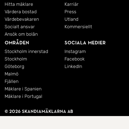
Hitta mäklare
Karriär
Värdera bostad
Press
Värdebevakaren
Utland
Socialt ansvar
Kommersiellt
Ansök om bolån
Områden
Sociala medier
Stockholm innerstad
Instagram
Stockholm
Facebook
Göteborg
LinkedIn
Malmö
Fjällen
Mäklare i Spanien
Mäklare i Portugal
© 2026 SkandiaMäklarna AB
Integritetspolicy
Cookies
Användarvillkor