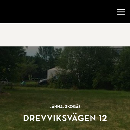
Gå till startsidan
Öppn
Länna, Skogås
Drevviksvägen 12