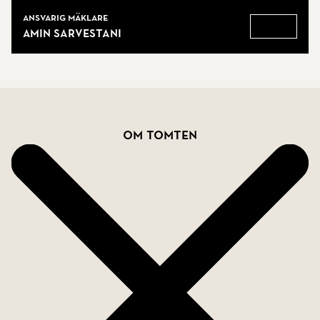
Mäklare
Ansvarig mäklare
Amin Sarvestani
Gå till
Fakta
Om tomten