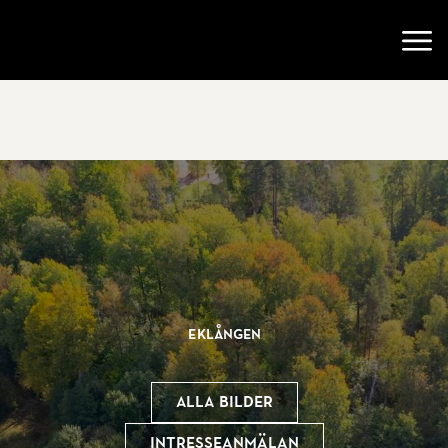
Gå till startsidan
Öppn
Eklången
Alla bilder
Intresseanmälan