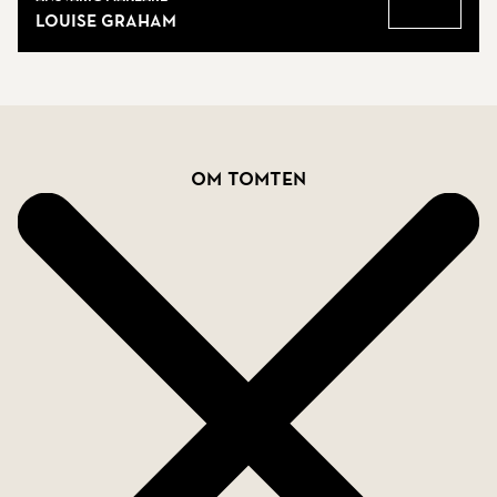
Louise Graham
Gå till
Fakta
Om tomten