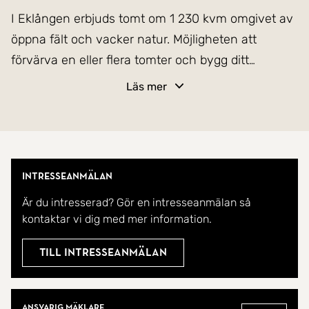
I Eklången erbjuds tomt om 1 230 kvm omgivet av
öppna fält och vacker natur. Möjligheten att
förvärva en eller flera tomter och bygg ditt
drömhus i rofylld omgivning. Då tomten ligger
Läs mer
utanför detaljplanerat område fastställs byggrätten
enligt bygglovsansökan till kommunen. Fri
fastighetsavgift i 15 år med nybyggt hus.
Kostnader för bl.a. VA och el-anslutning tillkommer.
Intresseanmälan
Ca 10 min med bil till Ärla med matbutik, pizzeria,
Är du intresserad? Gör en intresseanmälan så
skola årkurs F-6, friidrottsklubb, fotbollsklubb, stall
kontaktar vi dig med mer information.
m.m. Ca 10 min med cykel till Eklångens allmänna
badplats och ca 1 timme och 20 minuter till
Till intresseanmälan
Stockholm. Fiber finns i området.
Mäklare
Välkommen hem!
Ansvarig mäklare