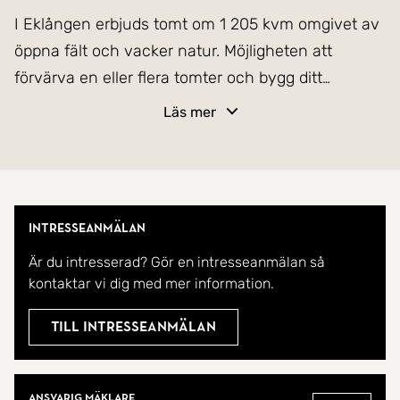
I Eklången erbjuds tomt om 1 205 kvm omgivet av
öppna fält och vacker natur. Möjligheten att
förvärva en eller flera tomter och bygg ditt
drömhus i rofylld omgivning. Då tomten ligger
Läs mer
utanför detaljplanerat område fastställs byggrätten
enligt bygglovsansökan till kommunen. Fri
fastighetsavgift i 15 år med nybyggt hus.
Kostnader för bl.a. VA och el-anslutning tillkommer.
Intresseanmälan
Ca 10 min med bil till Ärla med matbutik, pizzeria,
Är du intresserad? Gör en intresseanmälan så
skola årkurs F-6, friidrottsklubb, fotbollsklubb, stall
kontaktar vi dig med mer information.
m.m. Ca 10 min med cykel till Eklångens allmänna
badplats och ca 1 timme och 20 minuter till
Till intresseanmälan
Stockholm. Fiber finns i området.
Mäklare
Välkommen hem!
Ansvarig mäklare