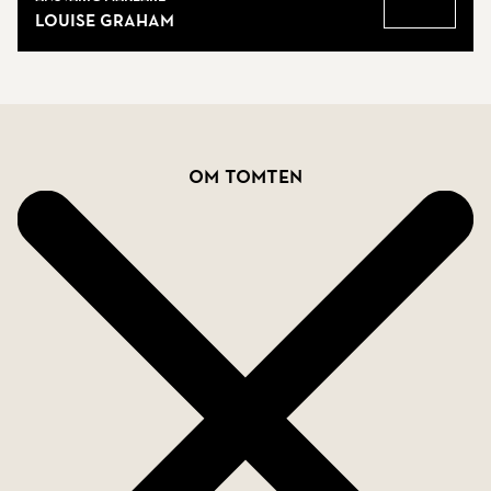
Louise Graham
Gå till
Fakta
Om tomten