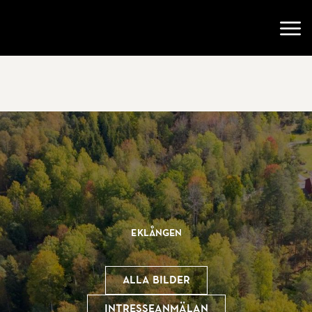
Gå till startsidan
Öppn
Eklången
Alla bilder
Intresseanmälan