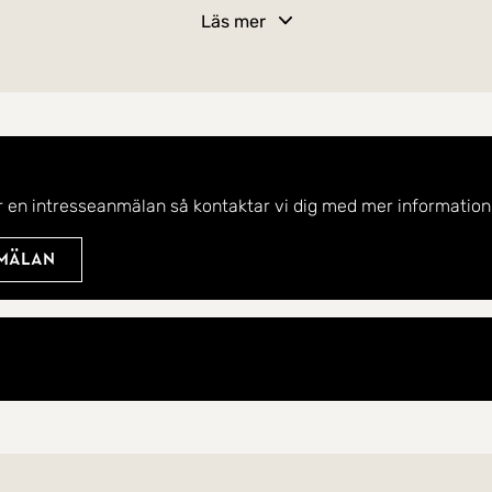
plats och ca 1 timme och 20 minuter till Stockholm. Fi
Läs mer
r en intresseanmälan så kontaktar vi dig med mer information
nmälan