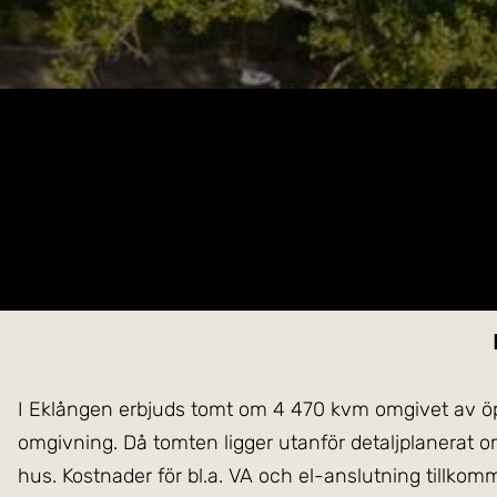
I Eklången erbjuds tomt om 4 470 kvm omgivet av öppn
omgivning. Då tomten ligger utanför detaljplanerat o
hus. Kostnader för bl.a. VA och el-anslutning tillkommer