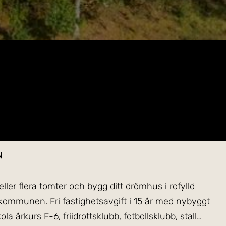
n
ler flera tomter och bygg ditt drömhus i rofylld
 kommunen. Fri fastighetsavgift i 15 år med nybyggt
a årkurs F-6, friidrottsklubb, fotbollsklubb, stall