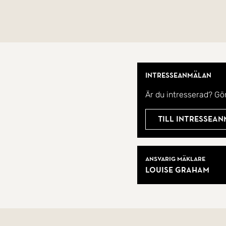
m.m. Ca 10 min med cykel till Eklångens allmänna bad
Välkommen hem!
Intresseanmälan
Är du intresserad? Gö
Till intressea
Mäklare
Ansvarig mäklare
Louise Graham