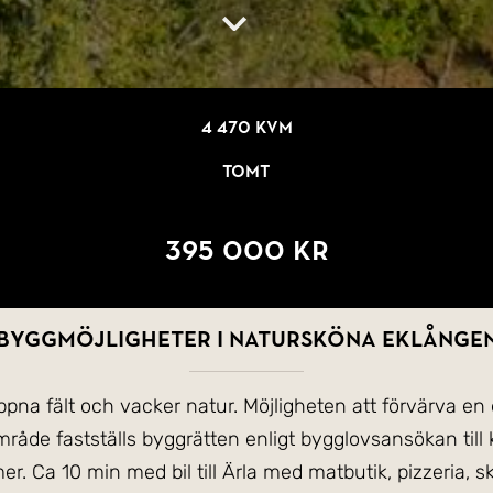
4 470 kvm
Tomt
395 000 kr
Byggmöjligheter i natursköna Eklånge
a fält och vacker natur. Möjligheten att förvärva en el
mråde fastställs byggrätten enligt bygglovsansökan till
. Ca 10 min med bil till Ärla med matbutik, pizzeria, skol