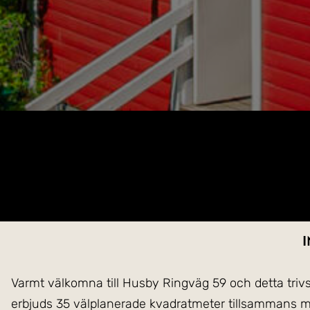
I
Varmt välkomna till Husby Ringväg 59 och detta triv
erbjuds 35 välplanerade kvadratmeter tillsammans m