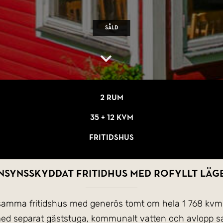
Såld
2 rum
35 + 12 kvm
Fritidshus
nsynsskyddat fritidhus med rofyllt läg
samma fritidshus med generös tomt om hela 1 768 kvm i
ed separat gäststuga, kommunalt vatten och avlopp sa