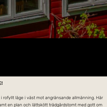
e!
 rofyllt läge i väst mot angränsande allmänning. Här
mt en plan och lättskött trädgårdstomt med gott om