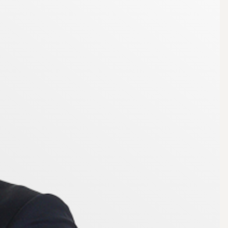
tockholm på cirka en timme, vilket gör det smidigt att
, flera badplatser och uppskattade evenemang såsom
arholmens brygghus, Mälsåkers slott, fina cykelleder
sbageri, köttbutik, café och butiker. ICA Skeppet
lingsmöjligheter i ett omtyckt område nära bad och