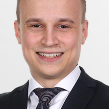
att njuta av sommardagarna vid vattnet. Samtidigt nås S
lmen är en levande sommaridyll med midsommarfiranden
korv- och brödfestivalen. I närområdet finns även Stall
r. Cirka 3 km bort ligger Gula Industrihuset med vedugn
r.
atten och avlopp, generös tomt, gäststuga och utveck