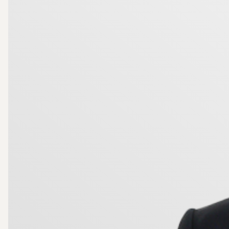
Med ca 500 meter till bad och båtliv blir det enkelt 
kombinera fritidsliv med stadens utbud. Stallarho
båtturer med ångfartyget Ejdern, vikingafestival och 
samt Norrby Golf med 18 hål i vacker sörmländsk natu
nås på cirka 2 km och E20 nås på ungefär 20 minute
Sammantaget ett trivsamt fritidhus med kommunalt v
båtliv. Varmt välkomna på visning!