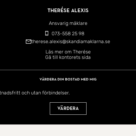
Therése Alexis
Ansvarig mäklare
073-558 25 98
therese.alexis@skandiamaklarna.se
Läs mer om Therése
Gå till kontorets sida
Värdera din bostad med mig
tnadsfritt och utan förbindelser.
Värdera