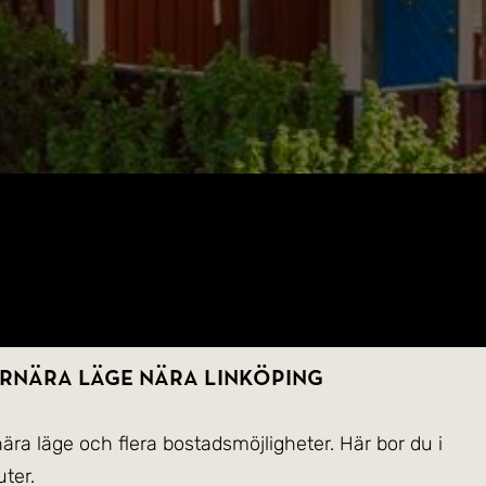
urnära läge nära Linköping
ära läge och flera bostadsmöjligheter. Här bor du i
ter.