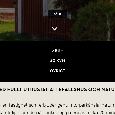
Såld
3 rum
40 kvm
Övrigt
ed fullt utrustat Attefallshus och nat
- en fastighet som erbjuder genuin torparkänsla, naturn
 samtidigt som du når Linköping på endast cirka 20 minu