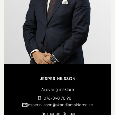
Utanför väntar den gemensamma trädgården som
bjuder på grönytor och sittplatser, en perfekt plats
för avkoppling under sommarmånaderna. Läget
ger närhet till såväl Ystads stadskärna som hav
och sandskog - här bor du på en adress som
förenar det bästa av stad och natur.
Jesper Nilsson
Ansvarig mäklare
076-898 78 98
jesper.nilsson@skandiamaklarna.se
Läs mer om Jesper