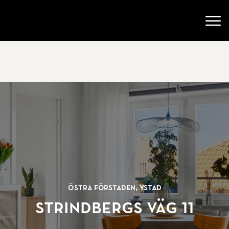
Gå till startsidan
Öppn
Östra Förstaden, Ystad
Strindbergs väg 11