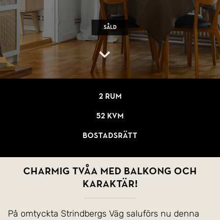
Såld
2 rum
52 kvm
Bostadsrätt
Charmig tvåa med balkong och
karaktär!
På omtyckta Strindbergs Väg saluförs nu denna