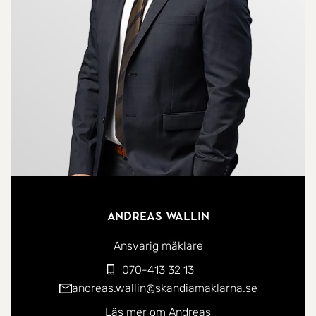
Utomhus väntar hemmets verkliga höjdpunkt, en
stor träterrass som erbjuder utrymme för umgänge
och avkoppling. Här finns plats för stora middagar,
loungedel under pergola, solsängar och ett
inbjudande spabad där kvällarna kan avslutas
under öppen himmel. Den insynsskyddade miljön
tillsammans med de gröna omgivningarna skapar
en avskild och rofylld känsla.
På ovanvåningen fortsätter bostaden att
Andreas Wallin
imponera. Här finns ett trivsamt allrum som
fungerar perfekt som tv-rum, tonårsdel eller extra
Ansvarig mäklare
sällskapsyta. De tre välplanerade sovrummen
070-413 32 13
erbjuder både lugn och funktion med gott om plats
andreas.wallin@skandiamaklarna.se
för förvaring. Från ovanvåningen skymtar
Läs mer om Andreas