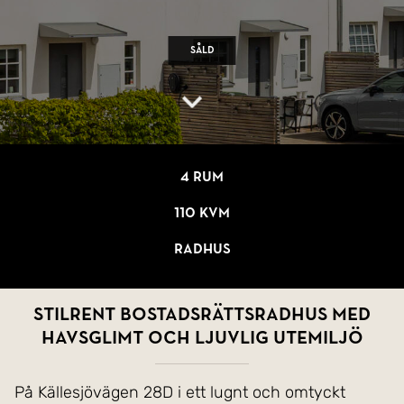
Såld
4 rum
110 kvm
Radhus
Stilrent bostadsrättsradhus med
havsglimt och ljuvlig utemiljö
På Källesjövägen 28D i ett lugnt och omtyckt