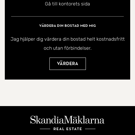
Gå till kontorets sida
dessutom havet mellan trädkronorna , en detalj
som förstärker känslan av läget. Bostaden har
praktiskt nog badrum med dusch på båda
Värdera din bostad med mig
våningsplanen samt en välplanerad tvättstuga på
Jag hjälper dig värdera din bostad helt kostnadsfritt
nedre plan.
och utan förbindelser.
Läget är svårslaget för familjen som vill kombinera
Värdera
lugn och närhet till natur med ett bekvämt
vardagsliv.