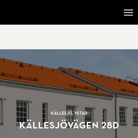
Gå till startsidan
Öppn
Källesjö, Ystad
Källesjövägen 28D