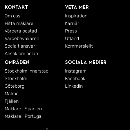
Kontakt
Veta mer
Om oss
Inspiration
Hitta mäklare
Karriär
Värdera bostad
Press
Värdebevakaren
Utland
Socialt ansvar
Kommersiellt
Ansök om bolån
Områden
Sociala medier
Stockholm innerstad
Instagram
Stockholm
Facebook
Göteborg
LinkedIn
Malmö
Fjällen
Mäklare i Spanien
Mäklare i Portugal