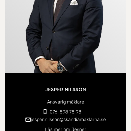
inglasat uterum i västerläge, en naturlig
förlängning av hemmet där middagar, avkoppling
och umgänge kan njutas stora delar av året.
Den välskötta bostadsrättsföreningen erbjuder
grönskande och barnvänliga omgivningar med
närhet till lek och rekreation. I månadsavgiften
ingår både värme och garage, vilket ger ett
bekvämt och ekonomiskt fördelaktigt boende. Här
bor du med villakänsla i trygg förening , ett hem
Jesper Nilsson
redo för nya ägare att flytta rakt in i.
Ansvarig mäklare
076-898 78 98
jesper.nilsson@skandiamaklarna.se
Läs mer om Jesper