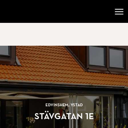
Gå till startsidan
Öppn
Edvinshem, Ystad
Stävgatan 1E