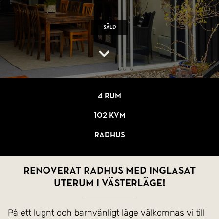
Såld
4 rum
102 kvm
Radhus
Renoverat radhus med inglasat
uterum i västerläge!
På ett lugnt och barnvänligt läge välkomnas vi till