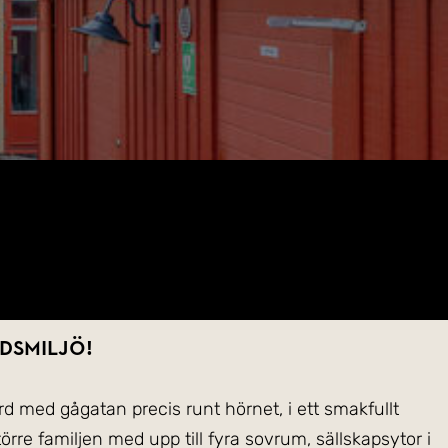
dsmiljö!
ård med gågatan precis runt hörnet, i ett smakfullt
rre familjen med upp till fyra sovrum, sällskapsytor i