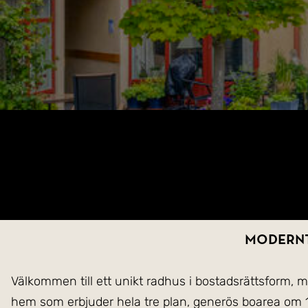
Modernt
Välkommen till ett unikt radhus i bostadsrättsform, mi
hem som erbjuder hela tre plan, generös boarea om 160