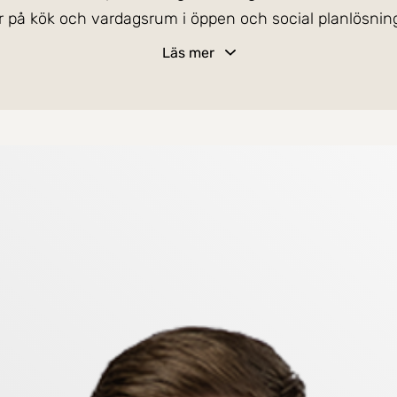
er på kök och vardagsrum i öppen och social planlösni
um, ytterligare ett sovrum och en stor klädkammare. Ett
Läs mer
are!