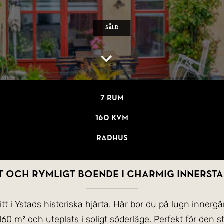
Såld
7 rum
160 kvm
Radhus
 och rymligt boende i charmig innersta
tt i Ystads historiska hjärta. Här bor du på lugn innerg
 m² och uteplats i soligt söderläge. Perfekt för den stö