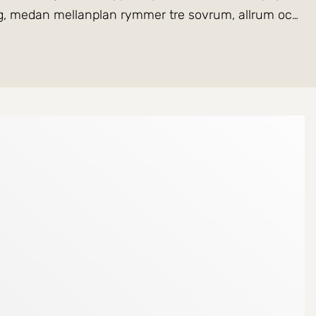
ng, medan mellanplan rymmer tre sovrum, allrum och
 centralt men avskilt boende i en historisk miljö