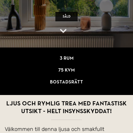
Såld
3 rum
75 kvm
Bostadsrätt
Ljus och rymlig trea med fantastisk
utsikt - helt insynsskyddat!
Välkommen till denna ljusa och smakfullt