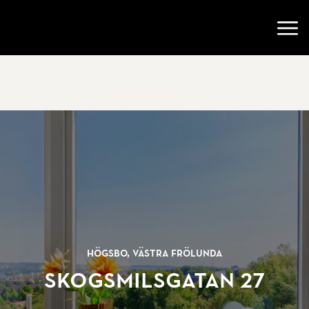
Gå till startsidan
Öppn
Högsbo, Västra Frölunda
Skogsmilsgatan 27