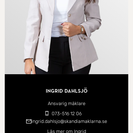
bedroom är en lugn oas med stora garderober och
gott om plats för en dubbelsäng och annat du
behöver. Det andra sovrummet är flexibelt och kan
användas som barnrum, kontor eller gästrum - du
bestämmer! Det fräscha badrummet har
genomgått en stamrenovering via föreningen och
är utrustat med både tvättmaskin och torktumlare
för extra bekvämlighet. Dessutom finns en stor
klädkammare med generösa förvaringsmöjligheter.
Ingrid Dahlsjö
Det här är en bostad för dig som vill ha ljus, rymd
och en fantastisk utsikt - allt i en trivsam och
Ansvarig mäklare
välskött förening. Varmt välkommen på visning!
073-516 12 06
ingrid.dahlsjo@skandiamaklarna.se
Brf Lavetten är en attraktiv och stabil förening
Läs mer om Ingrid