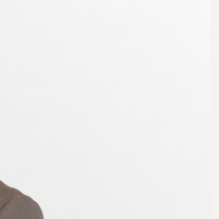
en trygg investering och en låg månadsavgift. Denna