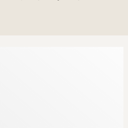
Intill finns plats för matbord, vilket skapar en
igt ljusinsläpp samt direkt access till den
 dessutom en praktisk klädkammare som ger
ard och är utrustat med egen tvättmaskin, en
tund.
 Mälaren, det trendiga Steam Hotel, matbutiker,
 några minuter når du även E18.