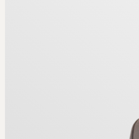
Föreningen är en av Västerås allra bästa med en otro
bostad erbjuder dig möjligheten att flytta in i ett he
Välkommen hem!