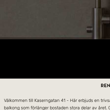
Ren
Välkommen till Kaserngatan 41 - Här erbjuds en triv
balkong som förlänger bostaden stora delar av året. 