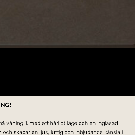
ing!
 våning 1, med ett härligt läge och en inglasad
 och skapar en ljus, luftig och inbjudande känsla i