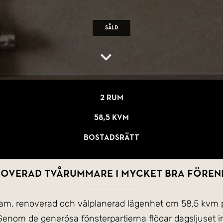
Såld
2 rum
58,5 kvm
Bostadsrätt
overad tvårummare i mycket bra fören
sam, renoverad och välplanerad lägenhet om 58,5 kvm på
Genom de generösa fönsterpartierna flödar dagsljuset in