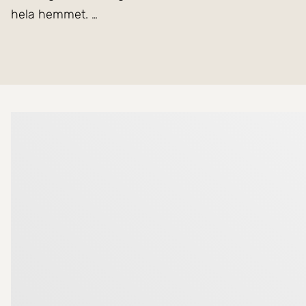
hela hemmet.
Köket är stilrent renoverat med moderna materialval, m
naturlig samlingspunkt för både vardag och umgänge. 
inglasade balkongen med utsikt mot grönskande omg
Mer om mäklarna
Sovrummet erbjuder en lugn och harmonisk miljö me
utmärkta förvaringsmöjligheter och bidrar till ett v
bekvämlighet som förenklar vardagen.
Här får du ett hem där ljus, funktion och trivsel samsp
Området Viksäng är känt för sin närhet till både sta
skolor och förskolor. För den som pendlar finns de