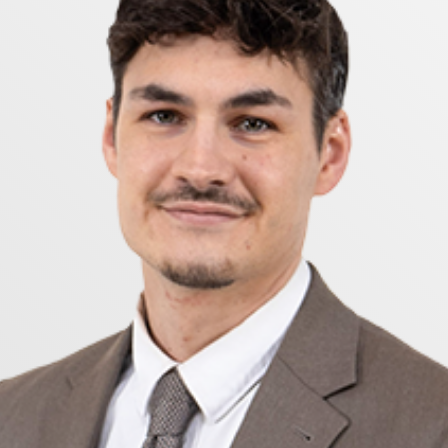
ligt stark ekonomi och låg belåning, vilket borgar för 
m där inget behöver göras.