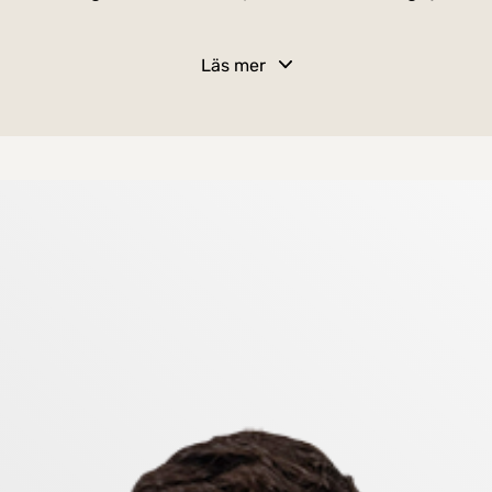
Läs mer
oderna vitvaror, goda arbetsytor och gott om förvaring. 
Vardagsrummet är rymligt och lättmöblerat med ett härl
ivningar.
d plats för dubbelsäng och förvaring. Lägenheten har
älorganiserat boende. Badrummet håller en fräsch stand
elar på bästa sätt - en bostad att trivas i från första s
den och naturen. Bara ett stenkast från bostaden har du
ssutom utmärkta kommunikationsmöjligheter och på bara