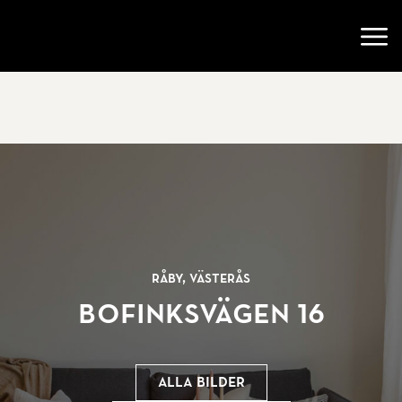
Gå till startsidan
Öppn
Råby, Västerås
Bofinksvägen 16
Alla bilder