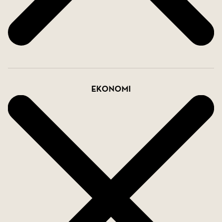
både funktionell och lätt att hålla ordning i.
Sammantaget erbjuds ett välplanerat och lättskött
hem med separat sovrum, rymligt allrum, fransk
balkong och praktiska förvaringslösningar. Med
separat sovrum, rymligt allrum och lättskötta ytor
Ekonomi
passar bostaden perfekt för dig som söker första
egna hemmet, ett praktiskt boende för
veckopendling, en smidig övernattningslägenhet
eller helt enkelt ett fräscht och välplanerat hem
med allt du behöver i vardagen.