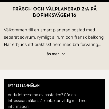
Fräsch och välplanerad 2:a på
Bofinksvägen 16
Välkommen till en smart planerad bostad med
separat sovrum, rymligt allrum och fransk balkong.
Här erbjuds ett praktiskt hem med bra förvaring,
funktionellt kök och en planlösning som passar
Läs mer
den som vill ha ett lättskött hem!
Välkommen till en välplanerad bostad där varje
kvadratmeter fyller en tydlig funktion. Här bor du
Intresseanmälan
med separat sovrum, rymligt allrum, praktiskt kök,
Är du intresserad av bostaden? Gör en
badrum och goda förvaringsmöjligheter - ett
intresseanmälan så kontaktar vi dig med mer
lättskött hem som passar lika bra som första
information.