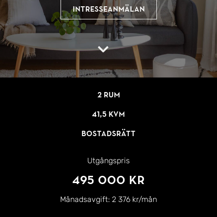
Intresseanmälan
2 rum
41,5 kvm
Bostadsrätt
Utgångspris
495 000 kr
Månadsavgift:
2 376 kr/mån