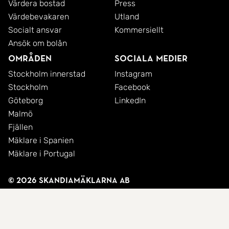
Värdera bostad
Press
Värdebevakaren
Utland
Socialt ansvar
Kommersiellt
Ansök om bolån
Områden
Sociala medier
Stockholm innerstad
Instagram
Stockholm
Facebook
Göteborg
LinkedIn
Malmö
Fjällen
Mäklare i Spanien
Mäklare i Portugal
© 2026 SkandiaMäklarna AB
Integritetspolicy
Cookies
Användarvillkor