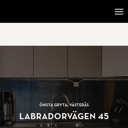
Gå till startsidan
Öppn
Önsta Gryta, Västerås
Labradorvägen 45