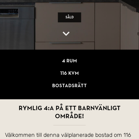
Såld
4 rum
116 kvm
Bostadsrätt
Rymlig 4:a på ett barnvänligt
område!
Välkommen till denna välplanerade bostad om 116