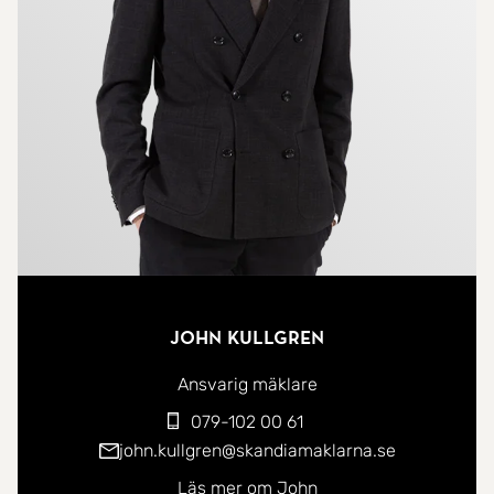
och sociala sammanhang i en trivsam miljö.
Gryta är ett omtyckt och barnvänligt område med
närhet till förskolor, skolor och lekplatser. I
närområdet finns matbutiker, vårdcentral, apotek
och övrig service. För ett större utbud ligger
Erikslunds shoppingområde på bekvämt avstånd
med butiker, restauranger och caféer.
Området erbjuder även grönområden och
John Kullgren
promenadstråk samt goda bussförbindelser. Med
smidig anslutning till större vägar är det enkelt att
Ansvarig mäklare
ta sig till centrala Västerås och andra delar av
079-102 00 61
staden.
john.kullgren@skandiamaklarna.se
Läs mer om John