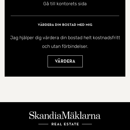
Gå till kontorets sida
Ett trivsamt boende som måste upptäckas på
plats.
Värdera din bostad med mig
VÄLKOMMEN HEM!
Jag hjälper dig värdera din bostad helt kostnadsfritt
och utan förbindelser.
Värdera