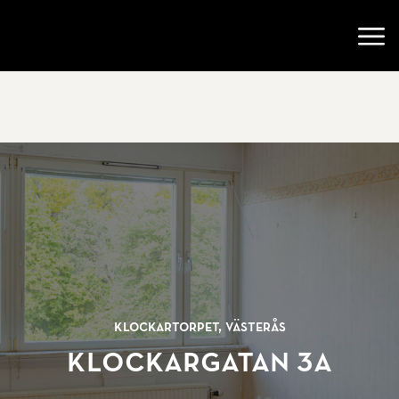
Gå till startsidan
Öppn
Klockartorpet, Västerås
Klockargatan 3A