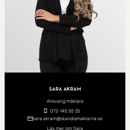
sätta egen prägel och skapa ett personligt hem
utifrån egna önskemål och behov. Här finns en bra
grund med generösa ytor och en funktionell
planlösning.
Goda förvaringsmöjligheter finns i både
lägenheten och tillhörande förrådsutrymmen.
På Klockartorpet bor ni i ett lugnt och trivsamt
område med närhet till det mesta som förenklar
Sara Akram
vardagen. I området finns grönområden,
promenadstråk, lekplatser och mataffär inom
Ansvarig mäklare
bekvämt avstånd. Här bor ni även nära sjukhuset,
072-145 55 35
goda kommunikationer samt med smidig access
sara.akram@skandiamaklarna.se
till centrala Västerås och Mälarens fina miljöer. Ett
Läs mer om Sara