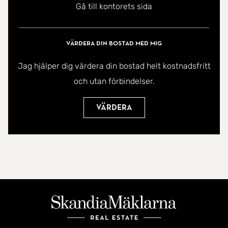
Gå till kontorets sida
omtyckt område där många uppskattar den lugna
atmosfären samtidigt som stadens utbud finns
nära till hands.
Värdera din bostad med mig
Jag hjälper dig värdera din bostad helt kostnadsfritt
Välkommen hem!
och utan förbindelser.
Värdera