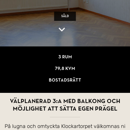
Såld
3 rum
79,8 kvm
Bostadsrätt
Välplanerad 3:a med balkong och
möjlighet att sätta egen prägel
På lugna och omtyckta Klockartorpet välkomnas ni