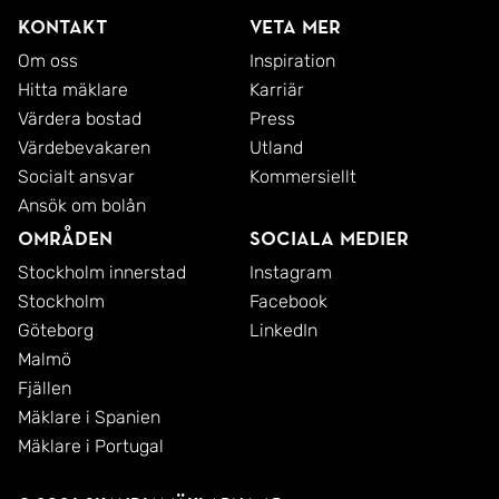
Kontakt
Veta mer
Om oss
Inspiration
Hitta mäklare
Karriär
Värdera bostad
Press
Värdebevakaren
Utland
Socialt ansvar
Kommersiellt
Ansök om bolån
Områden
Sociala medier
Stockholm innerstad
Instagram
Stockholm
Facebook
Göteborg
LinkedIn
Malmö
Fjällen
Mäklare i Spanien
Mäklare i Portugal