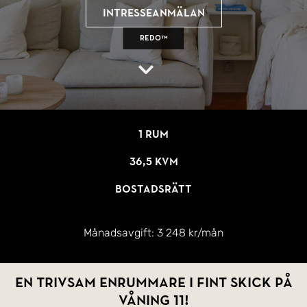
Intresseanmälan
REDO™
1 rum
36,5 kvm
Bostadsrätt
Månadsavgift:
3 248 kr/mån
En trivsam enrummare i fint skick på
våning 11!