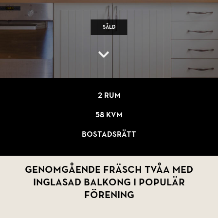
Såld
2 rum
58 kvm
Bostadsrätt
Genomgående fräsch tvåa med
inglasad balkong i populär
förening