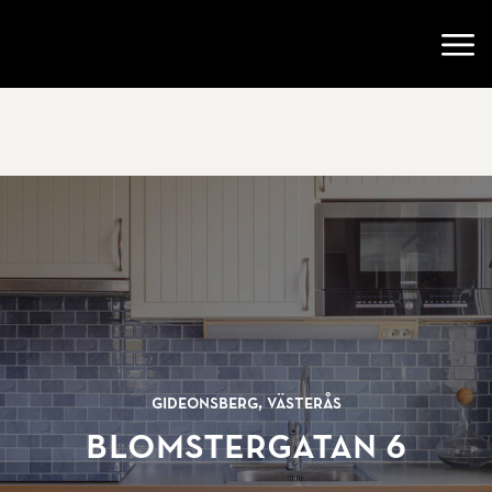
Gå till startsidan
Öppn
Gideonsberg, Västerås
Blomstergatan 6