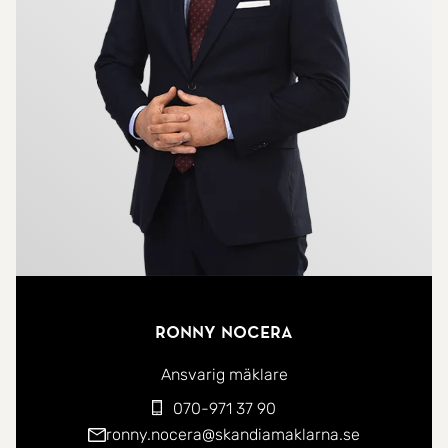
Plejdbelysning, spotlights och fler eluttag har
installerats för att höja både komfort och funktion.
Planlösningen är trivsam och lättmöblerad med
sociala ytor, ett rofyllt sovrum och ett fräscht
badrum som nyligen uppdaterats. Den inglasade
balkongen blir snabbt en favoritplats med
utrymme för både en liten loungegrupp eller
odlingar.
Här bor du i ett lugnt och omtyckt område med
Ronny Nocera
närhet till service, kommunikationer och
grönområden samtidigt som city finns inom
Ansvarig mäklare
bekvämt avstånd. Ett hem för dig som söker något
070-971 37 90
inflyttningsklart där mycket redan är gjort.
ronny.nocera@skandiamaklarna.se