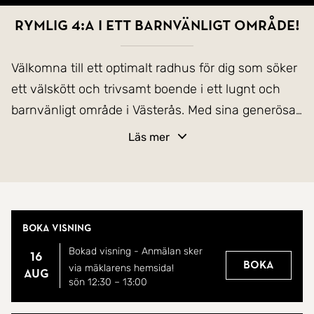
Rymlig 4:a i ett barnvänligt område!
Välkomna till ett optimalt radhus för dig som söker
ett välskött och trivsamt boende i ett lugnt och
barnvänligt område i Västerås. Med sina generösa
ytor, stilrena kök och den underbara balkongen är
Läs mer
det bara att flytta in och börja trivas!
Här har vi ett fantastiskt och välplanerat radhus
som erbjuder en perfekt balans mellan sociala
Boka visning
sällskapsytor, praktiska lösningar och härliga
Bokad visning - Anmälan sker
utemiljöer, ett hem redo för er att trivas i.
16
Boka
via mäklarens hemsida!
aug
sön 12:30
–
13:00
När du kliver in möts du av en ljus, rymlig och