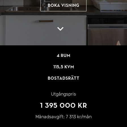
Boka visning
4 rum
115,5 kvm
Bostadsrätt
Utgångspris
1 395 000 kr
Månadsavgift:
7 313 kr/mån