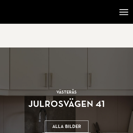
Gå till startsidan
Öppn
Västerås
Julrosvägen 41
Alla bilder