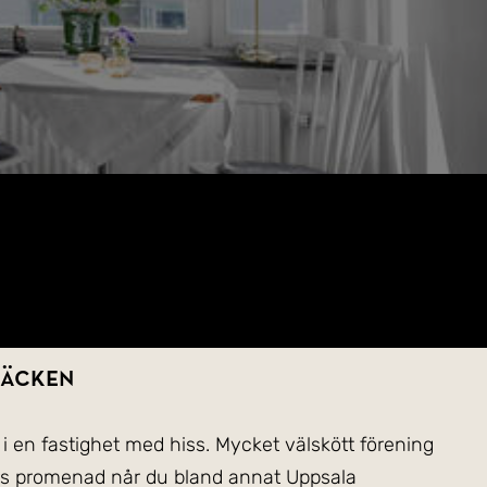
bäcken
i en fastighet med hiss. Mycket välskött förening
ers promenad når du bland annat Uppsala