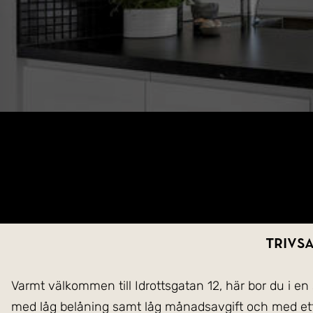
Trivs
Varmt välkommen till Idrottsgatan 12, här bor du i en
med låg belåning samt låg månadsavgift och med ett 