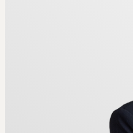
närområdet endast ca 150 meter från bostaden vid Torbj
bilburne finns gott om parkering i området och man ta
meter från bostaden och in till City kan man promene
och vis!
Missa inte att anmäla ditt intresse för löpande uppda
Välkommen hem.