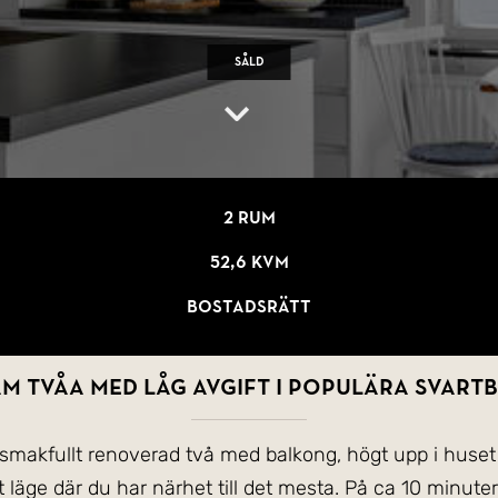
Såld
2 rum
52,6 kvm
Bostadsrätt
am tvåa med låg avgift i populära Svart
 smakfullt renoverad två med balkong, högt upp i huset 
läge där du har närhet till det mesta. På ca 10 minut