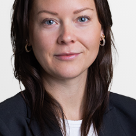
örns Torg finns flertal restauranger, frisörer, konditor
r sig snabbt och enkelt till såväl E4 som 55an. Här finn
ra på ca 10 minuter och med cykel tar det endast några 
tering rörande bostaden och möjlighet till förhandsvisn