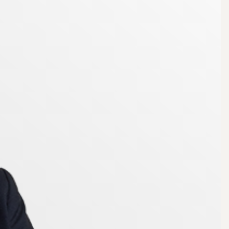
i, cykelverkstad, förskolor och grundskola. För den
s två busshållplatser för olika busslinjer inom 200
minuter. Helt enkelt ett optimalt läge på alla sätt
ing.