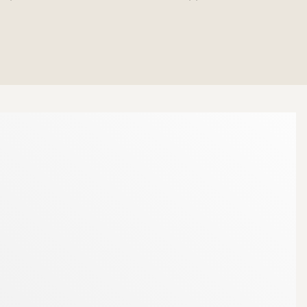
ng genom garderob. Stamrenoverat badrum från 2010,
ytor samt med plats för matbord. Luftigt och ljust
ögt och fritt läge. En optimalt planerad lägenhet i
da. Föreningens innergårdar är mycket trivsamma med
ng. Garage kostar 325 kr/mån och p-plats med
ast bort. Som granne till Fyrishov har man
hallar, vidsträckta gräsmattor och mycket mer. I