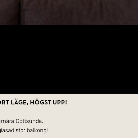
rt läge, högst upp!
turnära Gottsunda.
lasad stor balkong!