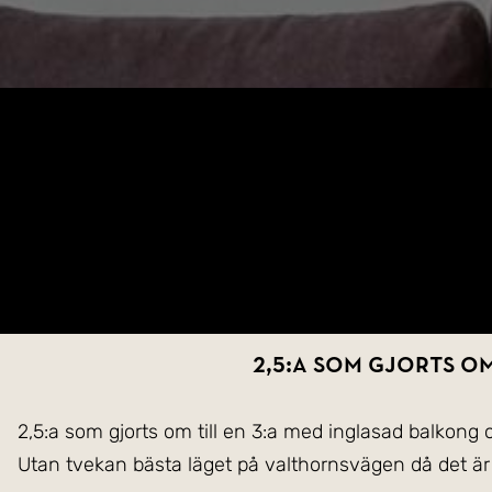
2,5:a som gjorts o
2,5:a som gjorts om till en 3:a med inglasad balkong 
Utan tvekan bästa läget på valthornsvägen då det ä