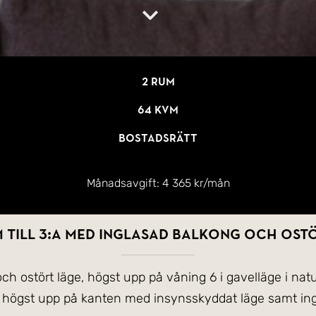
2 rum
64 kvm
Bostadsrätt
Månadsavgift:
4 365 kr/mån
m till 3:a med inglasad balkong och ostö
och ostört läge, högst upp på våning 6 i gavelläge i na
r högst upp på kanten med insynsskyddat läge samt ing