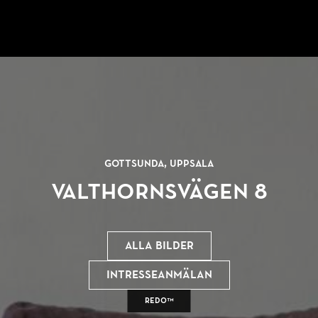
Gottsunda, Uppsala
Valthornsvägen 8
Alla bilder
Intresseanmälan
REDO™