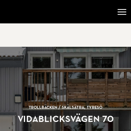
Gå till startsidan
Öppn
Trollbäcken /
Skälsätra, Tyresö
Vidablicksvägen 70