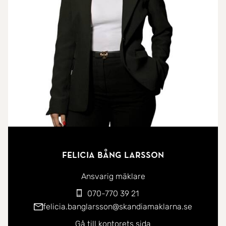
en ljus hall som binder samman rummen på ett
naturligt sätt. Här är det stora fönsterpartierna mot
köket som skapar ett härligt ljusflöde och ger en
öppen och luftig känsla. Här finns utgång till en
rymlig balkong med plats för både matgrupp och
växter. Möjlighet finns att använda gasol- eller
elgrill.
Köket är trivsamt och inbjudande. Med de
ekfärgade köksluckorna tillsammans med det
Felicia Bång Larsson
gröna kaklet skapas en harmonisk och tidlös
känsla. Här finns gott om arbetsytor och bra
Ansvarig mäklare
förvaring i både lådor och skåp som gör köket lika
070-770 39 21
funktionellt som trevligt att vistas i. Fönstren mot
felicia.banglarsson@skandiamaklarna.se
balkongen och hallen ger ett fint ljusflöde och
Gå till kontorets sida