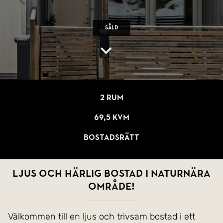
Såld
2 rum
69,5 kvm
Bostadsrätt
Ljus och härlig bostad i naturnära
område!
Välkommen till en ljus och trivsam bostad i ett