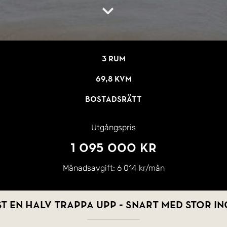
3 rum
69,8 kvm
Bostadsrätt
Utgångspris
1 095 000 kr
Månadsavgift:
6 014 kr/mån
ast en halv trappa upp - Snart med stor 