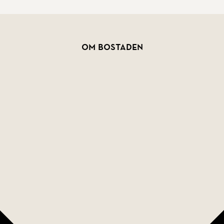
e denna fina lägenhet.
Om bostaden