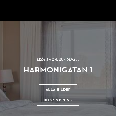
Skönsmon, Sundsvall
Harmonigatan 1
Alla bilder
Boka visning