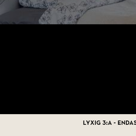
Lyxig 3:a - End