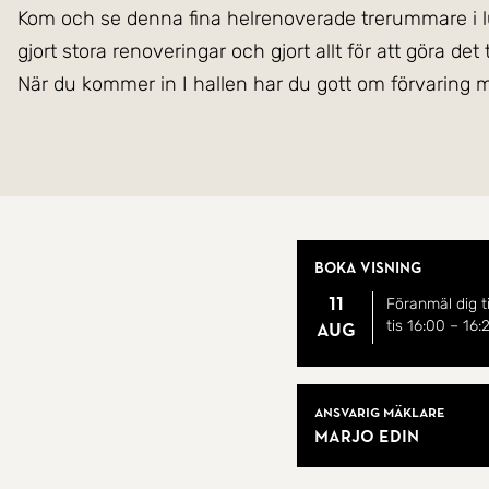
Kom och se denna fina helrenoverade trerummare i 
gjort stora renoveringar och gjort allt för att göra det
När du kommer in I hallen har du gott om förvaring m
Vidare inne i vardagsrummet har du en ljus och fin pa
morgonsolen. Just nu har föreningen påbörjat arbete
I köket, med det italienska kaklet och mosaiken får 
och vistas i.
Boka visning
I badrummet är det ett vackert exklusivt kakel från
11
Föranmäl dig ti
I det stora sovrummet ryms väl en fullstor dubbelsä
tis 16:00
–
16:
aug
sovrum eller arbetsrum.
Du bor i en bra förening som gjort mycket för huset
Mäklare
fönster och dörrar har bytts ut. Lägenhetsdörrarna är
Ansvarig mäklare
Marjo Edin
även garage i huset.
Skönsmon är ett lugnt och fint område. Huset är gran