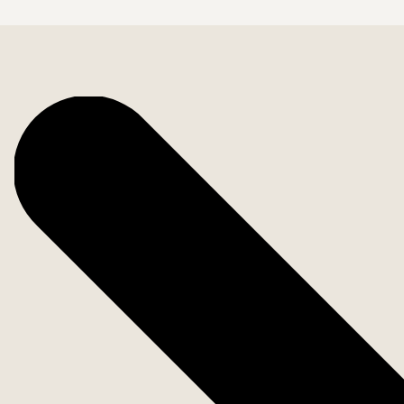
Kontakta mäklaren för att boka en visning, missa int
Bostadsfakta