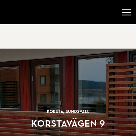
Gå till startsidan
Öppn
Korsta, Sundsvall
Korstavägen 9