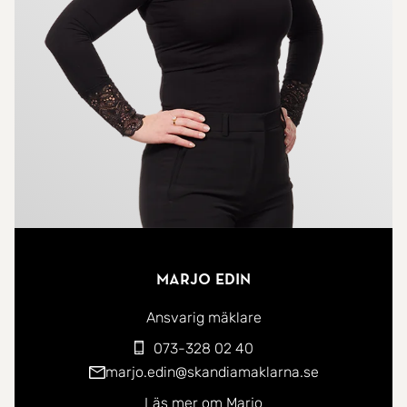
Marjo Edin
Ansvarig mäklare
073-328 02 40
marjo.edin@skandiamaklarna.se
Läs mer om Marjo