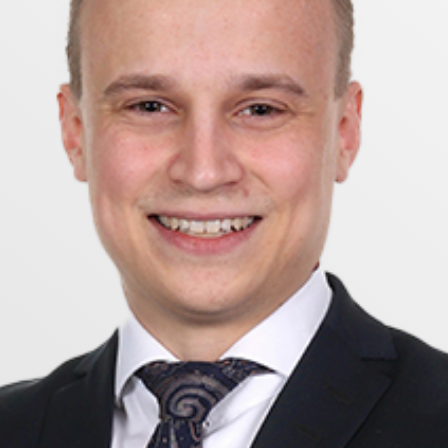
geplats och en extra parkeringsplats, vilka båda ingår i
me tillkommer. Som medlem har ni dessutom möjlighet a
a ca 450 meter till förskolan Siklöjan och 1,1 km till 
- och fritidscenter - med gym, gymnastikhall, fotbollsp
ligger också nära till hands. Goda bussförbindelser finn
r familjen som vill bo bekvämt och stilfullt!