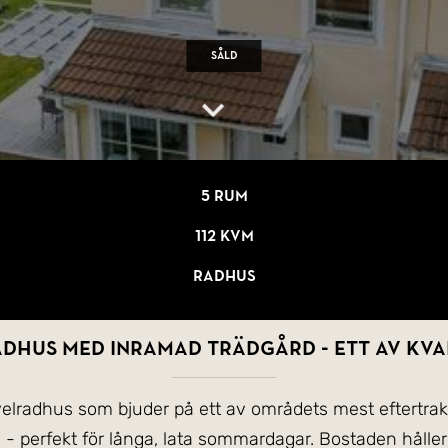
Såld
5 rum
112 kvm
Radhus
hus med inramad trädgård - ett av kva
velradhus som bjuder på ett av områdets mest eftertrak
n - perfekt för långa, lata sommardagar. Bostaden hål