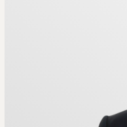
garageplatser. Till varje bostadsrätt hör både en gara
(250/250) och kabel-tv. Hushållsel, vatten och vär
bastu för endast 100 kr/natt.
Dammen är ett lugnt och familjevänligt område med bar
frisbeegolfbana, flera lekplatser och Larslunda sport
med 18- och 9-hålsbanor samt trevlig lunchrestaurang 
handelscentrum, väg 55 och E20.
Ett inflyttningsklart hem med allt på plats - perfekt fö