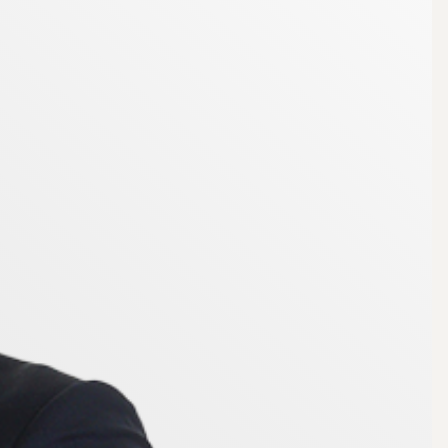
 avgiften om 6 535 kr/mån. I avgiften ingår även fiber
tt hyra en övernattningslägenhet med tillhörande
Finningeskolan (F-3). I närområdet finns
laner och snart även simhall. Strängnäs Golfklubb
s, och med bil tar ni er snabbt till Solberga