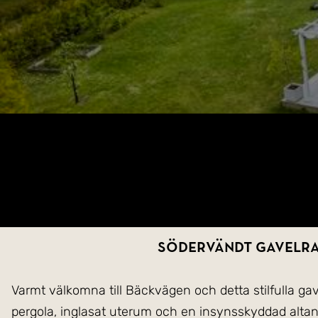
Södervändt gavelrad
Varmt välkomna till Bäckvägen och detta stilfulla ga
pergola, inglasat uterum och en insynsskyddad alta