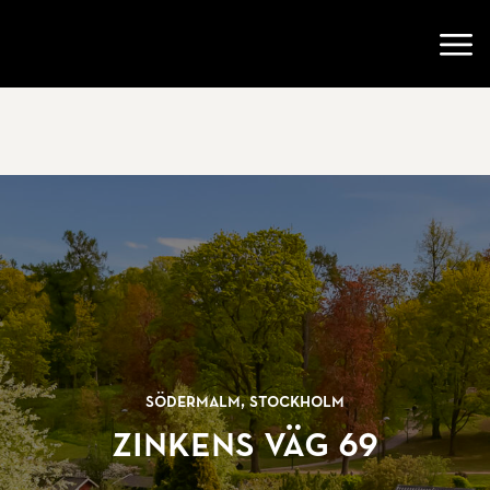
Gå till startsidan
Öppn
Södermalm, Stockholm
Zinkens väg 69