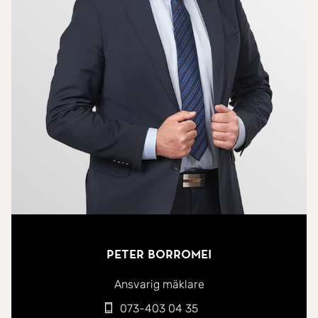
fönsterpartierna i två väderstreck ger ett
fantastiskt ljusinsläpp och skapar en härlig rymd
genom hela sällskapsdelen. Från köket har du fin
utsikt över den trivsamma innergården med
grönska, lekplats och bland annat finns ett vackert
magnoliaträd som skapar en rogivande och nästan
småstadslik känsla utanför fönstret.
Vardagsrumsdelen erbjuder samtidigt lugna vyer
mot den lummiga omgivningen. Köket erbjuder
gott om förvaring, generösa arbetsytor och full
maskinell utrustning samt plats för en stor
matgrupp där familj och vänner kan samlas för
Peter Borromei
trevliga middagar och sociala stunder. Bostaden är
mycket rymlig och erbjuder idag tre stora och
Ansvarig mäklare
lättmöblerade sovrum, samtliga med ett fritt och
073-403 04 35