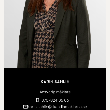
innergården som ligger inbäddad i trädkronorna.
Socialt och praktiskt med kök och vardagsrum
som ligger intill varandra och med fönster i två
väderstreck samt utgång till en balkong. Två större
sovrum med bra förvaring i garderobsvägg
respektive klädkammare samt ett mindre (idag
arbetsrum) med utgång till den andra balkongen
(med eftermiddagssol). Bekvämt med ett rymligt
kaklat badrum med badkar och fönster samt en
separat gäst-wc. Här bor ni i ett av de mindre
punkthusen med cykelparkering utanför porten
Karin Sahlin
och både barnvagns- och cykelförråd på
entréplan där även en välutrustad tvättstuga
Ansvarig mäklare
finns. Lyxen av sopnedkast i trapphuset och rymlig
070-824 05 06
hiss, vilket verkligen underlättar vardagen.
karin.sahlin@skandiamaklarna.se