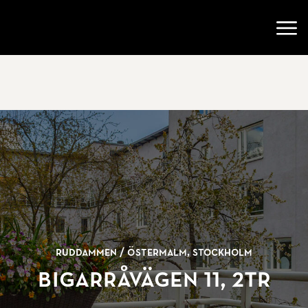
Gå till startsidan
Öppn
Ruddammen /
Östermalm, Stockholm
Bigarråvägen 11, 2tr