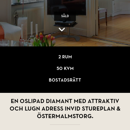
Såld
2 rum
50 kvm
Bostadsrätt
En oslipad diamant med attraktiv
och lugn adress invid Stureplan &
Östermalmstorg.