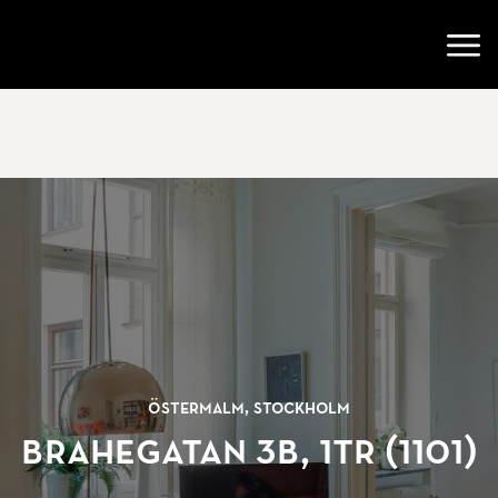
Gå till startsidan
Öppn
Östermalm, Stockholm
Brahegatan 3B, 1tr (1101)