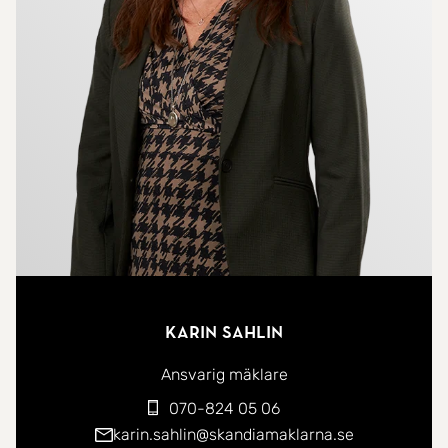
arbetsyta och matplats för 6 personer. Se
alternativ planlösning för öppen planlösning och
separat dusch.
Vacker fastighet anno 1897 med ett mycket
centralt läge invid Stureplan och Humlegården.
Välskött skuldfri brf med 26 bostadsrätter och 2
hyreslokaler med gym och restaurang.
Mycket eftertraktat läge invid Stureplan,
Östermalmstorg och Humlegården. Här får man
Karin Sahlin
det bästa av två världar, en lugn boendemiljö och
dessutom ett stort utbud "direkt utanför dörren" av
Ansvarig mäklare
restauranger, butiker, caféer, biografer och allt man
070-824 05 06
kan tänkas behöva. Stureplan med omnejd har
karin.sahlin@skandiamaklarna.se