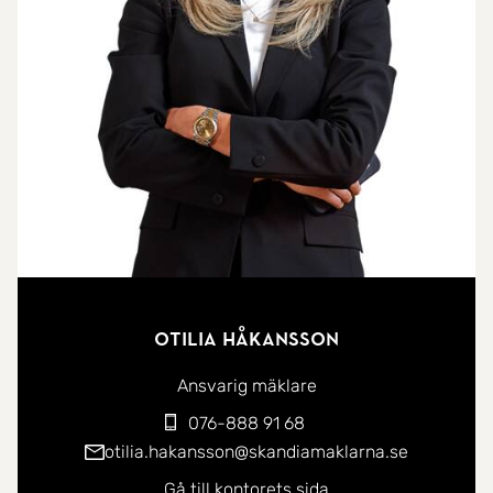
läget i huset ger, tillsammans med den
genomgående planlösningen, ett härligt
ljusinsläpp! Populär bostadsrättförening med
övernattningsrum och med ett stort garage i
källarplan. Här bor man på perfekt läge med direkt
närhet till både Tessinparken och Fältöversten.
Varmt välkomna på visning!
Otilia Håkansson
Ansvarig mäklare
076-888 91 68
otilia.hakansson@skandiamaklarna.se
Gå till kontorets sida