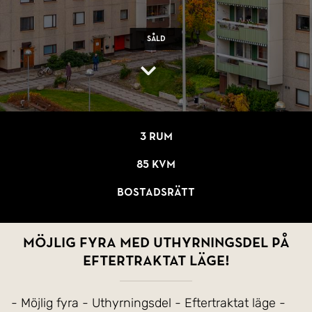
Såld
3 rum
85 kvm
Bostadsrätt
Möjlig fyra med uthyrningsdel på
eftertraktat läge!
- Möjlig fyra - Uthyrningsdel - Eftertraktat läge -