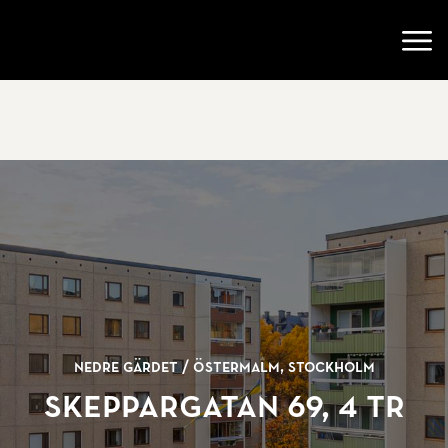
Gå till startsidan
Öppn
Nedre Gärdet /
Östermalm, Stockholm
Skeppargatan 69, 4 tr