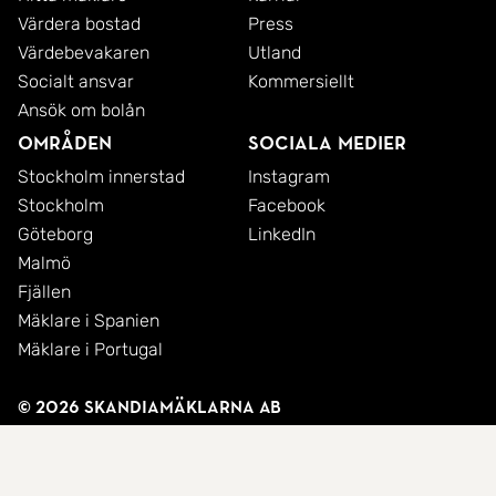
Värdera bostad
Press
Värdebevakaren
Utland
Socialt ansvar
Kommersiellt
Ansök om bolån
Områden
Sociala medier
Stockholm innerstad
Instagram
Stockholm
Facebook
Göteborg
LinkedIn
Malmö
Fjällen
Mäklare i Spanien
Mäklare i Portugal
© 2026 SkandiaMäklarna AB
Integritetspolicy
Cookies
Användarvillkor