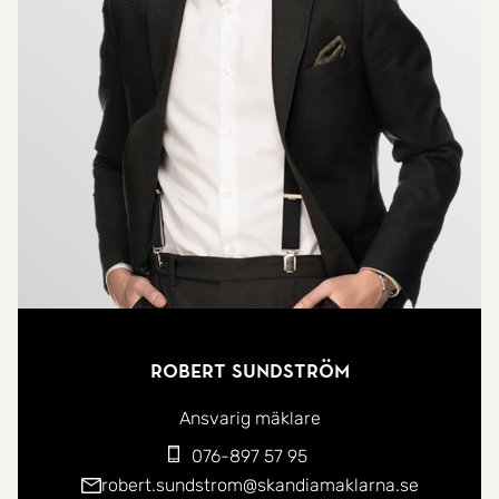
avfuktning samt en specialbeställd bänkskiva som
fungerar som handfat och löper vidare ovanför
tvättmaskinen.
Vidare in i bostaden öppnar kök och vardagsrum
upp i en social och öppen planlösning. Köket är
smakfullt utformat med träfronter som bryts av
mot en ljus bänkskiva. Bänkskivan är
specialbeställd med integrerad diskho i samma
sten, vilket ger ett enhetligt uttryck och en tålig
arbetsyta. Här finns spishäll med integrerad fläkt i
Robert Sundström
köksön, diskmaskin, kyl och frys samt kombinerad
ugn och mikro. Goda arbetsytor och förvaring i
Ansvarig mäklare
flertalet skåp. Intill fönstret ryms en matplats för
076-897 57 95
upp till fyra personer.
robert.sundstrom@skandiamaklarna.se