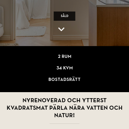
Såld
2 rum
34 kvm
Bostadsrätt
Nyrenoverad och ytterst
kvadratsmat pärla nära vatten och
natur!