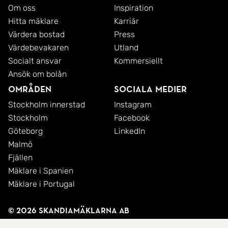
Om oss
Inspiration
Hitta mäklare
Karriär
Värdera bostad
Press
Värdebevakaren
Utland
Socialt ansvar
Kommersiellt
Ansök om bolån
Områden
Sociala medier
Stockholm innerstad
Instagram
Stockholm
Facebook
Göteborg
LinkedIn
Malmö
Fjällen
Mäklare i Spanien
Mäklare i Portugal
© 2026 SkandiaMäklarna AB
Integritetspolicy
Cookies