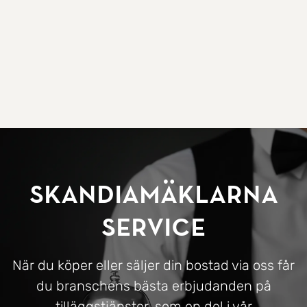
SkandiaMäklarna
Service
När du köper eller säljer din bostad via oss får
du branschens bästa erbjudanden på
tilläggstjänster, som en del i vår