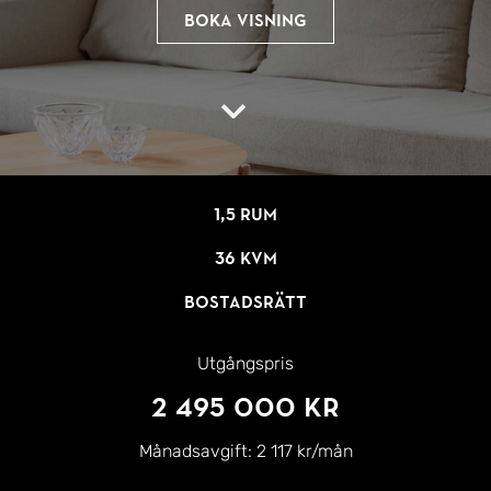
Boka visning
1,5 rum
36 kvm
Bostadsrätt
Utgångspris
2 495 000 kr
Månadsavgift:
2 117 kr/mån