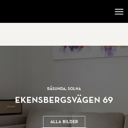
Gå till startsidan
Öppn
Råsunda, Solna
Ekensbergsvägen 69
Alla bilder