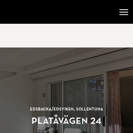
Gå till startsidan
Öppn
Edsbacka/
Edsviken, Sollentuna
Platåvägen 24