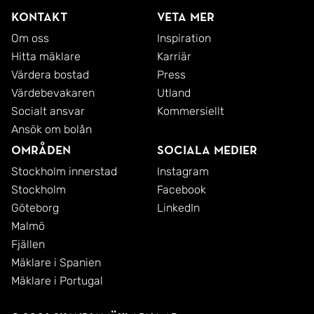
Kontakt
Veta mer
Om oss
Inspiration
Hitta mäklare
Karriär
Värdera bostad
Press
Värdebevakaren
Utland
Socialt ansvar
Kommersiellt
Ansök om bolån
Områden
Sociala medier
Stockholm innerstad
Instagram
Stockholm
Facebook
Göteborg
LinkedIn
Malmö
Fjällen
Mäklare i Spanien
Mäklare i Portugal