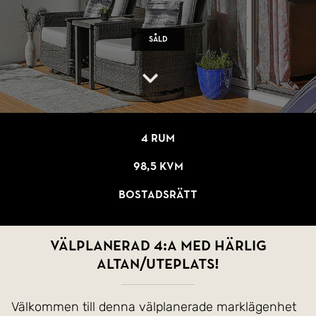
Såld
4 rum
98,5 kvm
Bostadsrätt
Välplanerad 4:a med härlig
altan/uteplats!
Välkommen till denna välplanerade marklägenhet