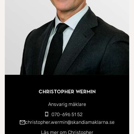
skola, sport- och simhall samt flertalet busslinjer.
Christopher Wermin
Ansvarig mäklare
070-696 51 52
christopher.wermin@skandiamaklarna.se
Läs mer om Christopher