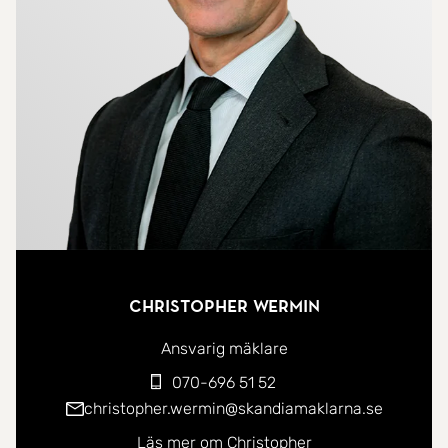
Lägenheterna samlas runt en gemensam grön
innergård med orangeri och odlingsmöjligheter.
Hiss ner till källarplan där både förråd (ingår) och
garageplatser finns att hyra (kö). Någon minuts
promenad till Sollentuna Centrum och
pendeltåg/bussar.
Christopher Wermin
Ansvarig mäklare
070-696 51 52
christopher.wermin@skandiamaklarna.se
Läs mer om Christopher