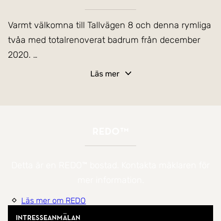
Varmt välkomna till Tallvägen 8 och denna rymliga
tvåa med totalrenoverat badrum från december
2020.
Läs mer
Här bor du i ett lugnt område, i en trygg och stabil
förening med gångavstånd till Skoghalls centrum
som erbjuder de bekvämligheter man kan komma
att behöva. För dig som behöver barnomsorg finns
REDO™
flertalet förskolor och skolor i närheten.
Bussförbindelser till Karlstad centrum och Bergviks
Detta är en REDO™ bostad. Kontakta mäklaren för
köpcenter går med jämna mellanrum och
mer information.
cykelvägar tar dig runt om större delen av
Läs mer om REDO
Hammarö och vidare in till Karlstads stadskärna.
Precis runt husknuten finner du Hammarös
Intresseanmälan