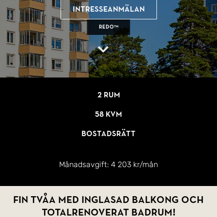
Intresseanmälan
REDO™
2 rum
58 kvm
Bostadsrätt
Månadsavgift:
4 203 kr/mån
Fin tvåa med inglasad balkong och
totalrenoverat badrum!