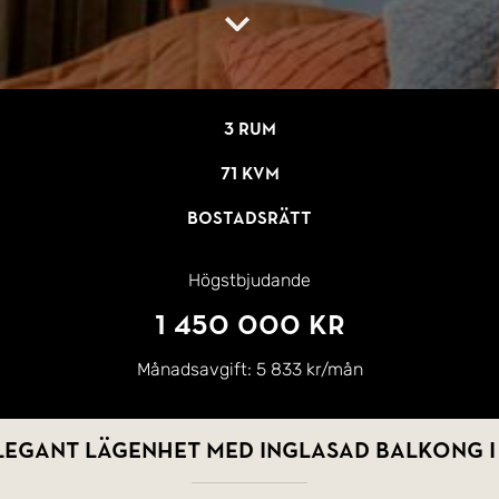
3 rum
71 kvm
Bostadsrätt
Högstbjudande
1 450 000 kr
Månadsavgift:
5 833 kr/mån
elegant lägenhet med inglasad balkong