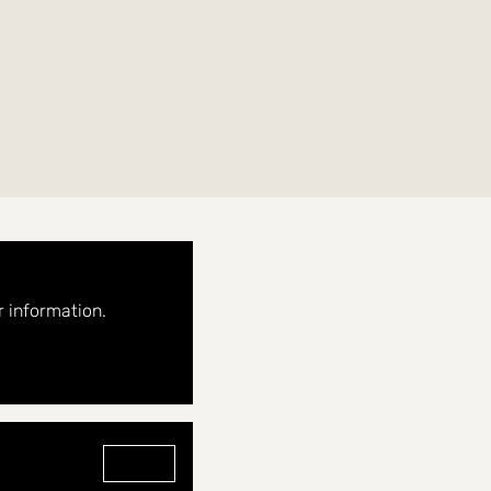
 våren 2020. Här möter modern design hög standard
ellt med rostfria vitvaror, perfekt för matlagning i
klade badrummet
mlare för extra bekvämlighet. Den inglasade
ivas.
 information.
nadstråk, restauranger, båtplatser och badplats på
Gå till profilen för Anette Siljelin