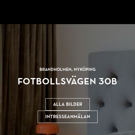
Brandholmen, Nyköping
Fotbollsvägen 30B
Alla bilder
Intresseanmälan