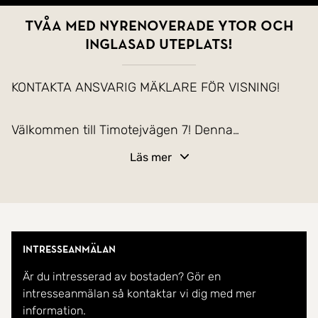
Tvåa med nyrenoverade ytor och
inglasad uteplats!
KONTAKTA ANSVARIG MÄKLARE FÖR VISNING!
Välkommen till Timotejvägen 7! Denna
välplanerade tvåa har genomgått flera smakfulla
Läs mer
uppdateringar under 2025 och erbjuder en
modern, fräsch och inflyttningsklar känsla rakt
igenom.
Intresseanmälan
Här möts du av ett nyrenoverat kök med stilrena
Är du intresserad av bostaden? Gör en
materialval, perfekt för dig som uppskattar både
intresseanmälan så kontaktar vi dig med mer
design och funktion. I hallen ligger ett nytt golv
information.