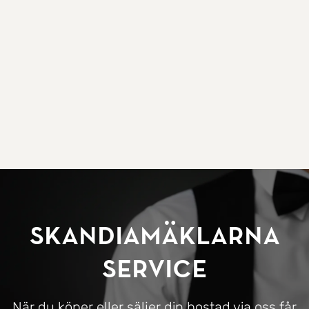
SkandiaMäklarna
Service
När du köper eller säljer din bostad via oss får