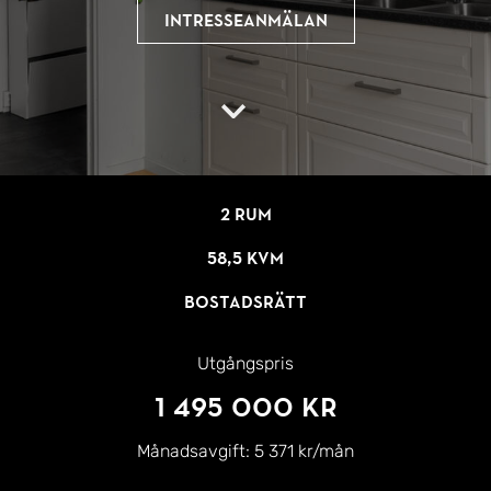
Intresseanmälan
2 rum
58,5 kvm
Bostadsrätt
Utgångspris
1 495 000 kr
Månadsavgift:
5 371 kr/mån