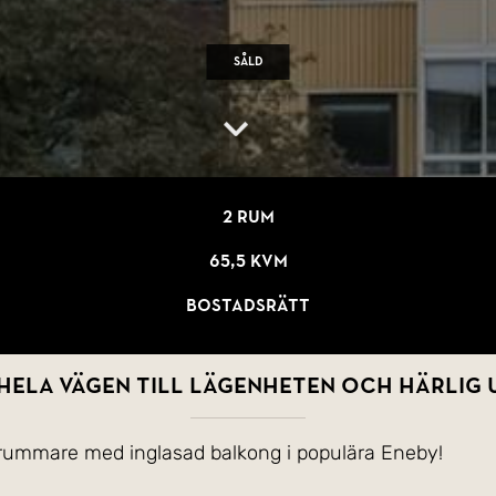
Såld
2 rum
65,5 kvm
Bostadsrätt
HELA VÄGEN TILL LÄGENHETEN OCH HÄRLIG 
årummare med inglasad balkong i populära Eneby!