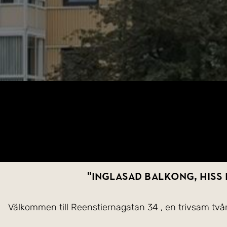
"INGLASAD BALKONG, HISS 
Välkommen till Reenstiernagatan 34 , en trivsam tv