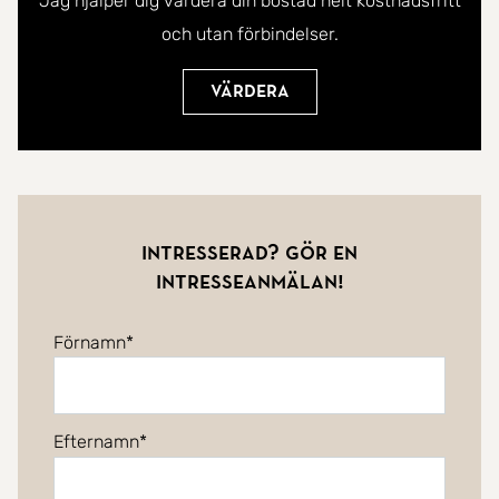
Jag hjälper dig värdera din bostad helt kostnadsfritt
och utan förbindelser.
Värdera
Intresserad? Gör en
intresseanmälan!
Förnamn
Efternamn