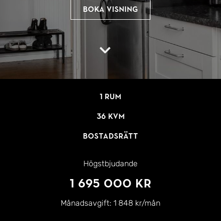
Boka visning
1 rum
36 kvm
Bostadsrätt
Högstbjudande
1 695 000 kr
Månadsavgift:
1 848 kr/mån