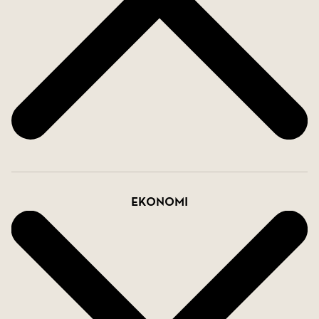
Föreningen är stabil och välskött med uppskattade
gemensamhetsutrymmen, vilket skapar ett
bekvämt och trivsamt boende. Ett perfekt hem för
studenten, förstagångsköparen eller pendlaren
som söker ett lättskött boende med attraktivt läge.
Varmt välkommen på visning!
Ekonomi