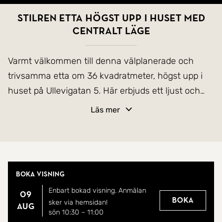
Stilren etta högst upp i huset med
centralt läge
Varmt välkommen till denna välplanerade och
trivsamma etta om 36 kvadratmeter, högst upp i
huset på Ullevigatan 5. Här erbjuds ett ljust och
välskött boende med smart planlösning och ett
Läs mer
attraktivt läge.
Bostaden präglas av ett fint ljusinsläpp och en
genomtänkt disposition som skapar en luftig och
Boka visning
hemtrevlig känsla. Det stilrena köket erbjuder bra
Enbart bokad visning. Anmälan
arbetsytor, god förvaring och plats för matbord.
09
Boka
sker via hemsidan!
aug
Allrummet är lättmöblerat och rymmer både
sön 10:30
–
11:00