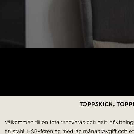
Toppskick, toppl
Välkommen till en totalrenoverad och helt inflyttnings
en stabil HSB-förening med låg månadsavgift och ett