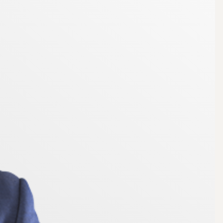
ill allt. Du har bekvämt cykelavstånd till Linköpings
 universitet och Mjärdevi Science Park, perfekt för
nkelt att ta sig runt. I närområdet finns även
ation av stadspuls och natur som är svår att slå.
p i huset med ett fantastiskt läge.