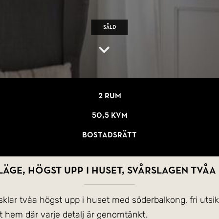
Såld
2 rum
50,5 kvm
Bostadsrätt
äge, högst upp i huset, svårslagen tvåa
klar tvåa högst upp i huset med söderbalkong, fri utsikt
 hem där varje detalj är genomtänkt.