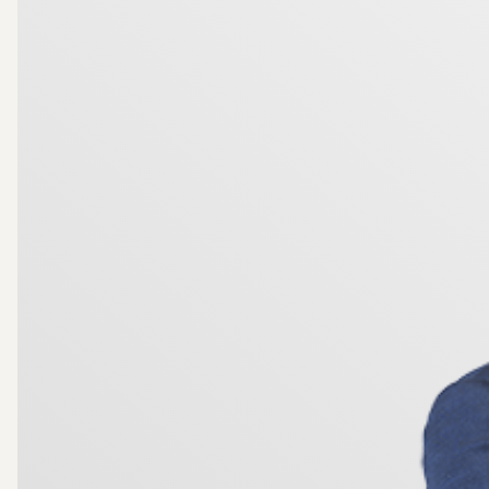
Valla är ett av Linköpings mest eftertraktade område
citykärna med dess restauranger, shopping och nöjesli
såväl studenter som yrkesverksamma. Goda bussförbin
Gamla Linköping, Vallaskogen, mataffär, skolor, försk
Detta är ett hem för dig som söker något utöver det va
Varmt välkommen på visning!