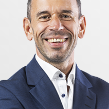
n. Här kombineras lugna, gröna omgivningar med närhet t
v. Universitetssjukhuset nås smidigt, likaså Linköpings
delser och välutbyggda gång- och cykelvägar gör det e
olor, restauranger och till och med golfbana, en kombin
nliga, renoverat, inflyttningsklart och beläget högst up