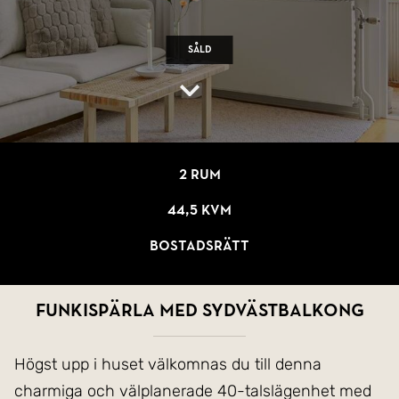
Såld
2 rum
44,5 kvm
Bostadsrätt
Funkispärla med sydvästbalkong
Högst upp i huset välkomnas du till denna
charmiga och välplanerade 40-talslägenhet med