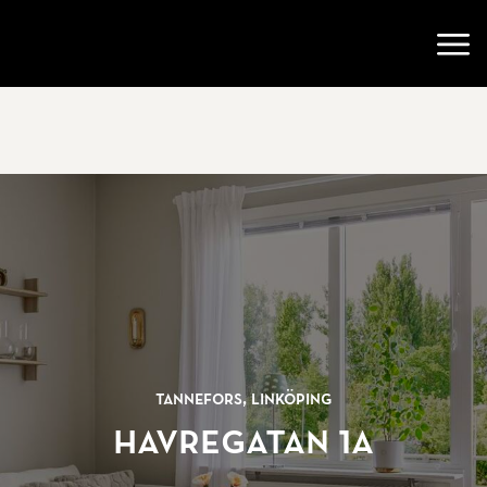
Gå till startsidan
Öppn
Tannefors, Linköping
Havregatan 1A