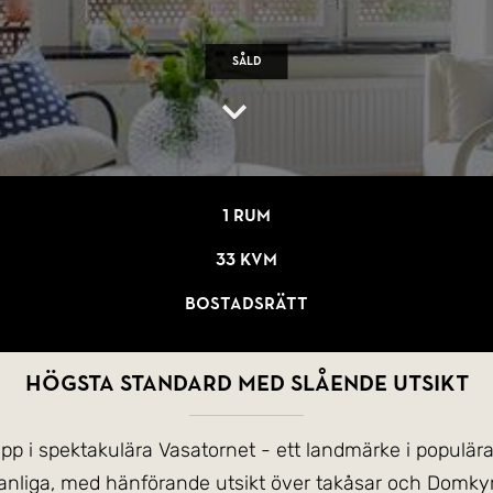
Såld
1 rum
33 kvm
Bostadsrätt
Högsta standard med slående utsikt
pp i spektakulära Vasatornet - ett landmärke i populära
anliga, med hänförande utsikt över takåsar och Domky