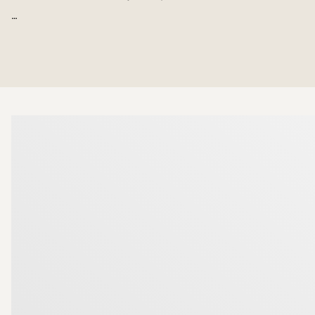
Här får du ett hem med genomgående hög standard, d
plats för social samvaro. Det stilrena köket från Ball
badrum med kombinerad tvättmaskin/torktumlare und
Bostaden präglas av genomgående ekparkett, smakfulla
Mer om mäklarna
söderläge erbjuder gott om soltimmar såväl som en mi
I månadsavgiften på 2 423 kr (den lägre av två avgift
garageplats i byggnadens källare för 900 kr/månad.
Linköping. Denna terrass är till för samtliga medlemm
Övre Vasastaden är ett attraktivt nytt innerstadsomr
lugnt och avskilt men samtidigt med gott om lokala
fjärrbussterminalen, grönområden och Stångån med d