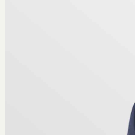
Ett förstklassigt boende i ett av Linköpings mest ef