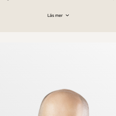
är varje detalj är noggrant utvald. Bostaden är lättm
Läs mer
ingslöv är en fröjd för matlagningsentusiasten, med gran
erlättar vardagen.
 färgval och moderna materialval - ett hem där du kan 
lsvid utsikt.
snivåer) ingår värme, vatten, kabel-tv och bredband. Det
 Högst upp i huset på våning 15 finns en gemensam tak
ar att kunna nyttja.
åde som blivit en förlängning av den redan etablerade 
 restauranger och en välsorterad matbutik. På bekväm
ess vackra promenadstråk. Goda kommunikationer med b